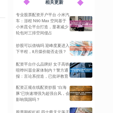
相关更新
专业股票配资开户平台 小米汽
车：澎程 N90 Max 空间基于
小米昆仑平台打造，显著减少
轮包对三排空间侵占
炒股可以借钱吗 迎峰度夏进入
下半程，8月煤价能否走强？
配资平台什么品牌好 女子高铁
喧哗叫嚣全家体制内？警方通
报：言论系捏造，已批评教育
配资正规在线配资炒股 “白海
豚”已快速增强为超强台风，会
影响我国吗？
股票期权杠杆 四十载天元落子