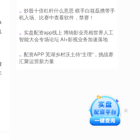
​炒股十倍杠杆什么意思 棋手白筱磊携带手
机入场、比赛中查看软件，禁赛！
净
机
​实盘配资app线上 博纳影业亮相世界人工
智能大会专场论坛 AI+影视业务加速落地
​配资APP 芜湖乡村沃土待“主理”，挑战赛
，
汇聚运营新力量
被
主
点