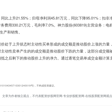
比上升21.55%；归母净利润45.81万元，同比下降95.01%；扣非
财务费用330.21万元，毛利率7.0%。神力股份(603819)主营业务：电
、生产和销售。
股价处于上升状态时主动性买单形成的成交额是推动股价上涨的力量
时主动性卖单产生的的成交额是推动股价下跌的力量，这部分成交额
相抵之后剩下的推动股价上升的净力。通过逐笔交易单成交金额计算
4345710301240019号)，不构成投资建议。
文章为作者独立观点，不代表配资炒股网官网-专业炒股配资网-在线股票配资网观