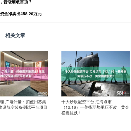
动，普涨谁敢言顶？
资金净卖出458.20万元
相关文章
理 广电计量：拟使用募集
十大炒股配资平台 汇海点市
建设航空装备测试平台项目
（12.16）—美指弱势承压不改！黄金
横盘抗跌！