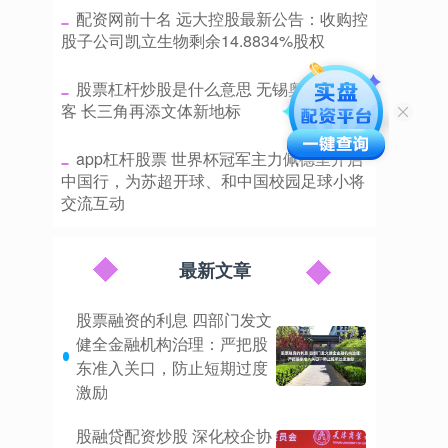
​配资网前十名 远大控股最新公告：收购控
股子公司凯立生物剩余14.8834%股权
​股票杠杆炒股是什么意思 无锡奥体开门迎
客 长三角再添文体新地标
​app杠杆股票 世界杯冠军主力佩德里开启
中国行，为苏超开球、和中国校园足球小将
交流互动
最新文章
股票融资的利息 四部门发文
健全金融机构治理：严把股
东准入关口，防止短期过度
激励
股融贷配资炒股 深化校企协