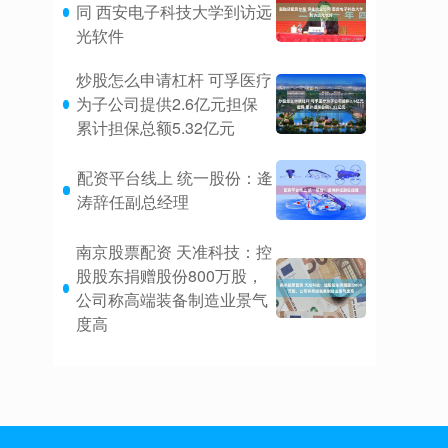
同 西安电子科技大学到访远
光软件
炒股怎么申请杠杆 可孚医疗
为子公司提供2.6亿元担保
累计担保总额5.32亿元
配资平台线上 统一股份：逄
涛辞任副总经理
南京股票配资 天准科技：控
股股东捐赠股份800万股，
公司称高端装备制造业景气
度高