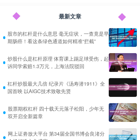
最新文章
股市的杠杆是什么意思 毫无症状，一查竟是早
期肠癌！看这条绿色通道如何精准“拦截”
炒股什么是杠杆原理 体育课上踢足球受伤，起
诉同学索赔1.3万元，上海法院驳回
杠杆炒股最大几倍 纪录片《汤寿潜1911》全
国首映 以AIGC技术致敬先贤
股票期权杠杆 四十载天元落子松阳，少年无
双开启全新篇章
网上证劵放大平台 第34届全国书博会良渚分