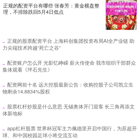
正规的配资平台有哪些 张春芳：黄金横盘整
理，不排除跌回5月4日低点
​正规的股票配资平台 上海科创集团投资布局AI全产业链 助
力尖端技术跨越“死亡之谷”
​配资账户怎么开 光影忆峥嵘 薪火传使命 我市组织干部群众
集体观看《坪石先生》
​配资网前十名 远大控股最新公告：收购控股子公司凯立生
物剩余14.8834%股权
​股票杠杆炒股是什么意思 无锡奥体开门迎客 长三角再添文
体新地标
​app杠杆股票 世界杯冠军主力佩德里开启中国行，为苏超开
球、和中国校园足球小将交流互动