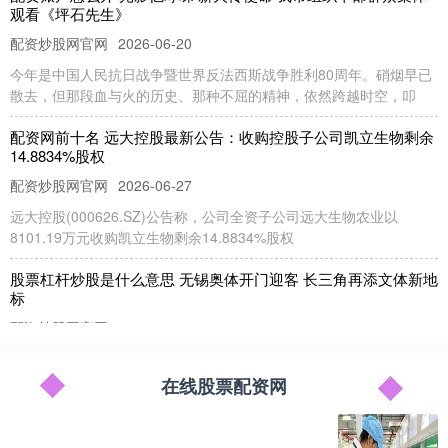
观看《坪石先生》
配资炒股网官网
2026-06-20
今年是中国人民抗日战争暨世界反法西斯战争胜利80周年。硝烟早已
散去，但那段血与火的历史、那种不屈的精神，依然跨越时空，叩
配资网前十名 远大控股最新公告：收购控股子公司凯立生物剩余
14.8834%股权
配资炒股网官网
2026-06-27
远大控股(000626.SZ)公告称，公司全资子公司远大生物农业以
8101.19万元收购凯立生物剩余14.8834%股权
股票杠杆炒股是什么意思 无锡奥体开门迎客 长三角再添文体新地
标
配资炒股网官网
2026-07-26
7月15日上午，坐落在江苏省无锡市贡湖湾、尚贤河双湿地畔的无锡
奥体中心正式开门迎客。当天，无锡奥体中心游泳馆、羽毛球馆、
在线股票配资网
app杠杆股票 世界杯冠军主力佩德里开启中国行，为苏超开球、
和中国校园足球小将交流互动