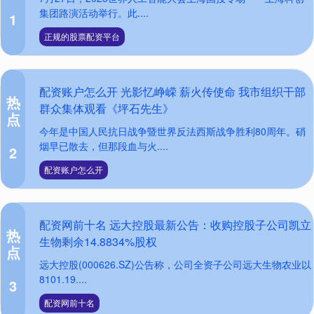
集团路演活动举行。此....
1
正规的股票配资平台
配资账户怎么开 光影忆峥嵘 薪火传使命 我市组织干部
热
群众集体观看《坪石先生》
点
今年是中国人民抗日战争暨世界反法西斯战争胜利80周年。硝
烟早已散去，但那段血与火....
2
配资账户怎么开
配资网前十名 远大控股最新公告：收购控股子公司凯立
热
生物剩余14.8834%股权
点
远大控股(000626.SZ)公告称，公司全资子公司远大生物农业以
8101.19....
3
配资网前十名