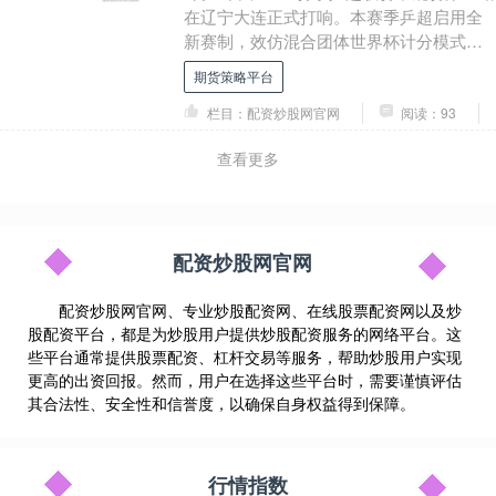
在辽宁大连正式打响。本赛季乒超启用全
新赛制，效仿混合团体世界杯计分模式，
先赢下8局者取得胜利。首个比赛日激战不
期货策略平台
断，林....
栏目：配资炒股网官网
阅读：93
查看更多
配资炒股网官网
配资炒股网官网、专业炒股配资网、在线股票配资网以及炒
股配资平台，都是为炒股用户提供炒股配资服务的网络平台。这
些平台通常提供股票配资、杠杆交易等服务，帮助炒股用户实现
更高的出资回报。然而，用户在选择这些平台时，需要谨慎评估
其合法性、安全性和信誉度，以确保自身权益得到保障。
行情指数