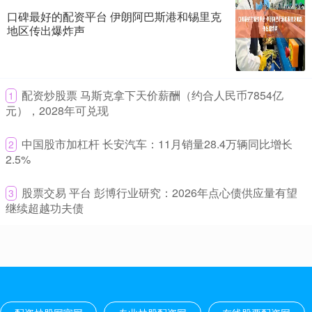
专业炒股配资网
2026-08-01
口碑最好的配资平台 伊朗阿巴斯港和锡里克
地区传出爆炸声
2026美加墨世界杯近日落下帷幕，历经120分钟鏖战，亚马尔、佩德
里组成的全新“黄金一代”助力西班牙捧起队史第二座大力神
炒股加杠杆怎么办 “2分钟卖光！”新一期储蓄国债发售 5年期利率
1.7%
​配资炒股票 马斯克拿下天价薪酬（约合人民币7854亿
1
元），2028年可兑现
专业炒股配资网
2026-06-12
“8点30分准时抢国债炒股加杠杆怎么办，结果秒没。”一位IP上海的用
​中国股市加杠杆 长安汽车：11月销量28.4万辆同比增长
2
户在社交媒体上发帖称。 2026年第三、四期储蓄国债
2.5%
南京股票配资 全国首单贴双标技术产权ABS产品成功设立
​股票交易 平台 彭博行业研究：2026年点心债供应量有望
3
在线股票配资网
2026-06-12
继续超越功夫债
本报讯 （记者殷高峰）近日南京股票配资，西安担保集团技术产权
（技术交易）3期资产支持专项计划（专精特新）（中小微企业支持
河南股票配资 量质齐升 6月地方债发行有望提速
在线股票配资网
2026-06-12
今年前5个月，地方债发行交出一份“量质齐升”的成绩单，1至5月全国