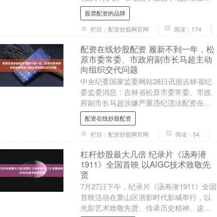
排片资源有限，影片优质口碑无法充分释
股票配资的品牌
放。经出品....
栏目：配资炒股网官网
阅读：174
配资在线炒股配资 履新不到一年，松
原市委常委、市政府副市长马超主动
向组织交代问题
中央纪委国家监委网站28日讯据吉林省纪
委监委消息：吉林省松原市委常委、市政
府副市长马超涉嫌严重违纪违法配资在线
炒股配资，主动向组织交代问题，目前正
配资在线炒股配资
接受吉林省纪委....
栏目：配资炒股网官网
阅读：54
杠杆炒股最大几倍 纪录片《汤寿潜
1911》全国首映 以AIGC技术致敬先
贤
7月27日下午，纪录片《汤寿潜1911》全国
首映活动在萧山区浙影时代影城举行，以
光影艺术致敬先贤、传承历史精神。这也