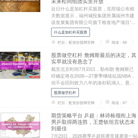
未来松间组团实景开放
近日什么是加杠杆买股票，克而瑞公布相
关数据显示，福州城投集团所属福州市建
设发展集团有限公司旗下榕发地产项目“榕
发·城启未来”福州五区+闽侯商品住宅今年
什么是加杠杆买股票
上半年网签....
栏目：配资炒股网官网
阅读：68
股票做空杠杆 詹姆斯最后的决定，其
实早就没有悬念了
截至北京时间7月23日，勒布朗·詹姆斯已
经确定将在2026—27赛季继续征战NBA，
但不会回到效力八年的洛杉矶湖人。悬念
只剩下一个：他的第24个赛季将在哪里度
股票做空杠杆
过....
栏目：配资炒股网官网
阅读：67
期货策略平台 乒超：林诗栋领衔上海
男乒取得两连胜，王楚钦坦言状态未
到最佳
7月23日，2026赛季乒超联赛常规赛第一站