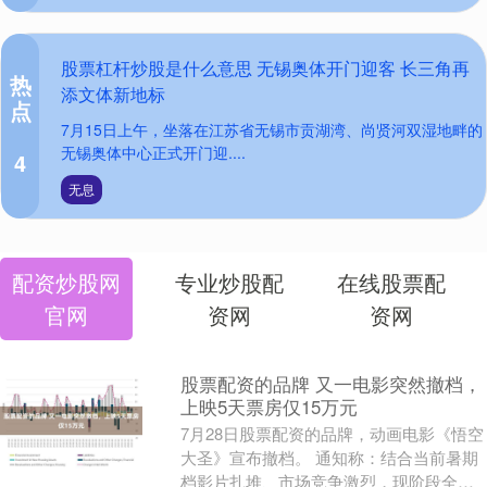
股票杠杆炒股是什么意思 无锡奥体开门迎客 长三角再
热
添文体新地标
点
7月15日上午，坐落在江苏省无锡市贡湖湾、尚贤河双湿地畔的
无锡奥体中心正式开门迎....
4
无息
配资炒股网
专业炒股配
在线股票配
官网
资网
资网
股票配资的品牌 又一电影突然撤档，
上映5天票房仅15万元
7月28日股票配资的品牌，动画电影《悟空
大圣》宣布撤档。 通知称：结合当前暑期
档影片扎堆、市场竞争激烈，现阶段全国