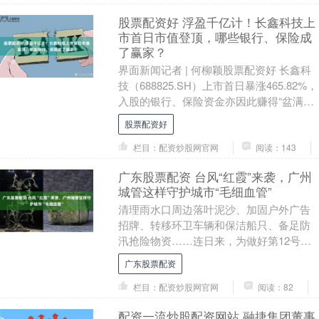
股票配资好 浮盈千亿计！长鑫科技上
市首日市值登顶，哪些银行、保险成
了赢家？
界面新闻记者 | 何柳颖股票配资好 长鑫科
技（688825.SH）上市首日暴涨465.82%，
入股的银行、保险资金亦因此赚得“盆满钵
满”。 7月27日，长鑫科技....
股票配资好
栏目：配资炒股网官网
阅读：143
广东股票配资 台风“红霞”来袭，广州
城管这样守护城市“毛细血管”
清理雨水口周边落叶泥沙、加固户外广告
招牌、转移环卫车辆和保洁船只、备足防
汛抢险物资……连日来，为做好第12号台
风“红霞”防御保障工作，广州城管系统围绕
广东股票配资
“雨前排险....
栏目：配资炒股网官网
阅读：82
配资一流炒股配资网站 融捷集团董事