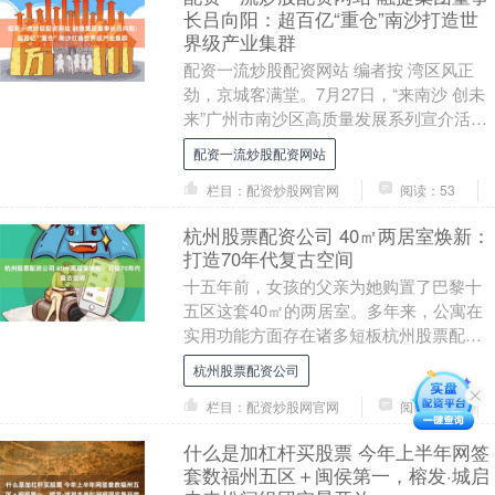
长吕向阳：超百亿“重仓”南沙打造世
界级产业集群
配资一流炒股配资网站 编者按 湾区风正
劲，京城客满堂。7月27日，“来南沙 创未
来”广州市南沙区高质量发展系列宣介活动
将于北京召开，面向国家有关部委、央国
配资一流炒股配资网站
企、世....
栏目：配资炒股网官网
阅读：53
杭州股票配资公司 40㎡两居室焕新：
打造70年代复古空间
十五年前，女孩的父亲为她购置了巴黎十
五区这套40㎡的两居室。多年来，公寓在
实用功能方面存在诸多短板杭州股票配资
公司，亟待改造。更为重要的是，她希望
杭州股票配资公司
为家中注入70....
栏目：配资炒股网官网
阅读：93
什么是加杠杆买股票 今年上半年网签
套数福州五区＋闽侯第一，榕发·城启