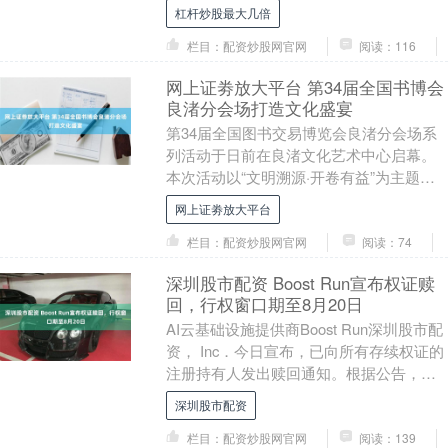
是浙江首部AIGC剧情式纪录片。 汤寿潜原
杠杆炒股最大几倍
名....
栏目：配资炒股网官网
阅读：116
网上证劵放大平台 第34届全国书博会
良渚分会场打造文化盛宴
第34届全国图书交易博览会良渚分会场系
列活动于日前在良渚文化艺术中心启幕。
本次活动以“文明溯源·开卷有益”为主题，
联动良渚文化艺术中心、杭州国家版本
网上证劵放大平台
馆、良渚博物....
栏目：配资炒股网官网
阅读：74
深圳股市配资 Boost Run宣布权证赎
回，行权窗口期至8月20日
AI云基础设施提供商Boost Run深圳股市配
资， Inc．今日宣布，已向所有存续权证的
注册持有人发出赎回通知。根据公告，公
司将于纽约时间2026年8月20日....
深圳股市配资
栏目：配资炒股网官网
阅读：139