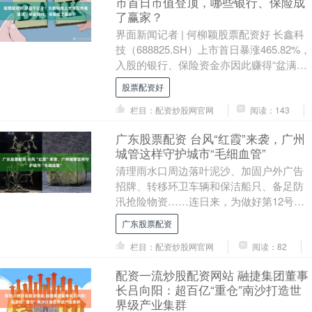
市首日市值登顶，哪些银行、保险成
了赢家？
界面新闻记者 | 何柳颖股票配资好 长鑫科
技（688825.SH）上市首日暴涨465.82%，
入股的银行、保险资金亦因此赚得“盆满钵
满”。 7月27日，长鑫科技....
股票配资好
栏目：配资炒股网官网
阅读：143
广东股票配资 台风“红霞”来袭，广州
城管这样守护城市“毛细血管”
清理雨水口周边落叶泥沙、加固户外广告
招牌、转移环卫车辆和保洁船只、备足防
汛抢险物资……连日来，为做好第12号台
风“红霞”防御保障工作，广州城管系统围绕
广东股票配资
“雨前排险....
栏目：配资炒股网官网
阅读：82
配资一流炒股配资网站 融捷集团董事
长吕向阳：超百亿“重仓”南沙打造世
界级产业集群