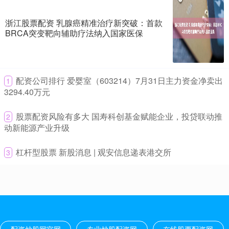
和中国校园足球小将交流互动
专业炒股配资网
2026-08-01
浙江股票配资 乳腺癌精准治疗新突破：首款
BRCA突变靶向辅助疗法纳入国家医保
2026美加墨世界杯近日落下帷幕，历经120分钟鏖战，亚马尔、佩德
里组成的全新“黄金一代”助力西班牙捧起队史第二座大力神
炒股加杠杆怎么办 “2分钟卖光！”新一期储蓄国债发售 5年期利率
1.7%
​配资公司排行 爱婴室（603214）7月31日主力资金净卖出
1
3294.40万元
专业炒股配资网
2026-06-12
“8点30分准时抢国债炒股加杠杆怎么办，结果秒没。”一位IP上海的用
​股票配资风险有多大 国寿科创基金赋能企业，投贷联动推
2
户在社交媒体上发帖称。 2026年第三、四期储蓄国债
动新能源产业升级
南京股票配资 全国首单贴双标技术产权ABS产品成功设立
​杠杆型股票 新股消息 | 观安信息递表港交所
3
在线股票配资网
2026-06-12
本报讯 （记者殷高峰）近日南京股票配资，西安担保集团技术产权
（技术交易）3期资产支持专项计划（专精特新）（中小微企业支持
河南股票配资 量质齐升 6月地方债发行有望提速
在线股票配资网
2026-06-12