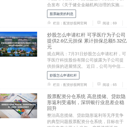
合发布《关于健全金融机构治理的实施意
见》（下称《实施意见》），从加强党的
股票融资的利息
领导、改进股....
栏目：配资炒股网官网
阅读：69
炒股怎么申请杠杆 可孚医疗为子公司
提供2.6亿元担保 累计担保总额5.32亿
元
观点网讯：7月31日炒股怎么申请杠杆，可
孚医疗科技股份有限公司披露为子公司提
供担保的进展情况。 近日，公司与中信银
行股份有限公司长沙分行签订2份《最高额
炒股怎么申请杠杆
保证合同....
栏目：配资炒股网官网
阅读：65
股票配资分仓系统 高息揽储、贷款隐
形返利受遏制，深圳银行业息差企稳
回升
整治高息揽储、贷款隐形返利等无序竞争
的典型问题股票配资分仓系统，目标在于