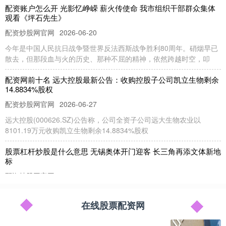
配资账户怎么开 光影忆峥嵘 薪火传使命 我市组织干部群众集体
观看《坪石先生》
配资炒股网官网
2026-06-20
今年是中国人民抗日战争暨世界反法西斯战争胜利80周年。硝烟早已
散去，但那段血与火的历史、那种不屈的精神，依然跨越时空，叩
配资网前十名 远大控股最新公告：收购控股子公司凯立生物剩余
14.8834%股权
配资炒股网官网
2026-06-27
远大控股(000626.SZ)公告称，公司全资子公司远大生物农业以
8101.19万元收购凯立生物剩余14.8834%股权
股票杠杆炒股是什么意思 无锡奥体开门迎客 长三角再添文体新地
标
配资炒股网官网
2026-07-26
7月15日上午，坐落在江苏省无锡市贡湖湾、尚贤河双湿地畔的无锡
奥体中心正式开门迎客。当天，无锡奥体中心游泳馆、羽毛球馆、
在线股票配资网
app杠杆股票 世界杯冠军主力佩德里开启中国行，为苏超开球、