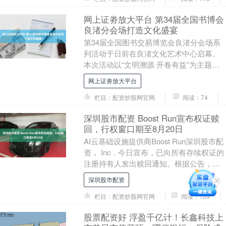
网上证劵放大平台 第34届全国书博会
良渚分会场打造文化盛宴
第34届全国图书交易博览会良渚分会场系
列活动于日前在良渚文化艺术中心启幕。
本次活动以“文明溯源·开卷有益”为主题，
联动良渚文化艺术中心、杭州国家版本
网上证劵放大平台
馆、良渚博物....
栏目：配资炒股网官网
阅读：74
深圳股市配资 Boost Run宣布权证赎
回，行权窗口期至8月20日
AI云基础设施提供商Boost Run深圳股市配
资， Inc．今日宣布，已向所有存续权证的
注册持有人发出赎回通知。根据公告，公
司将于纽约时间2026年8月20日....
深圳股市配资
栏目：配资炒股网官网
阅读：139
股票配资好 浮盈千亿计！长鑫科技上