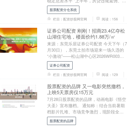
稳定息差水平 “上半年，房贷违规返佣、车
贷’高息高返’等典型问题得到遏制，银行业
股票配资分仓系统
净息差呈....
栏目：配资炒股网官网
阅读：156
证券公司配资 刚刚！招商23.4亿夺松
山湖住宅地，楼面价约1.88万/㎡
来源：东莞乐居证券公司配资 今天下午（7
月30日），东莞土拍市场迎来一场久违的
“小激动”——松山湖中心区2026WR003号
宅地正式开拍。 经过34轮竞价，招商....
证券公司配资
栏目：配资炒股网官网
阅读：129
股票配资的品牌 又一电影突然撤档，
上映5天票房仅15万元
7月28日股票配资的品牌，动画电影《悟空
大圣》宣布撤档。 通知称：结合当前暑期
档影片扎堆、市场竞争激烈，现阶段全国
排片资源有限，影片优质口碑无法充分释
股票配资的品牌
放。经出品....