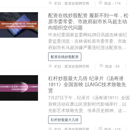
栏目：配资炒股网官网
阅读：174
配资在线炒股配资 履新不到一年，松
原市委常委、市政府副市长马超主动
向组织交代问题
中央纪委国家监委网站28日讯据吉林省纪
委监委消息：吉林省松原市委常委、市政
府副市长马超涉嫌严重违纪违法配资在线
炒股配资，主动向组织交代问题，目前正
配资在线炒股配资
接受吉林省纪委....
栏目：配资炒股网官网
阅读：54
杠杆炒股最大几倍 纪录片《汤寿潜
1911》全国首映 以AIGC技术致敬先
贤
7月27日下午，纪录片《汤寿潜1911》全国
首映活动在萧山区浙影时代影城举行，以
光影艺术致敬先贤、传承历史精神。这也
是浙江首部AIGC剧情式纪录片。 汤寿潜原
杠杆炒股最大几倍
名....
栏目：配资炒股网官网
阅读：116