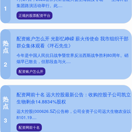
集团路演活动举行。此....
1
正规的股票配资平台
配资账户怎么开 光影忆峥嵘 薪火传使命 我市组织干部
热
群众集体观看《坪石先生》
点
今年是中国人民抗日战争暨世界反法西斯战争胜利80周年。硝
烟早已散去，但那段血与火....
2
配资账户怎么开
配资网前十名 远大控股最新公告：收购控股子公司凯立
热
生物剩余14.8834%股权
点
远大控股(000626.SZ)公告称，公司全资子公司远大生物农业以
8101.19....
3
配资网前十名