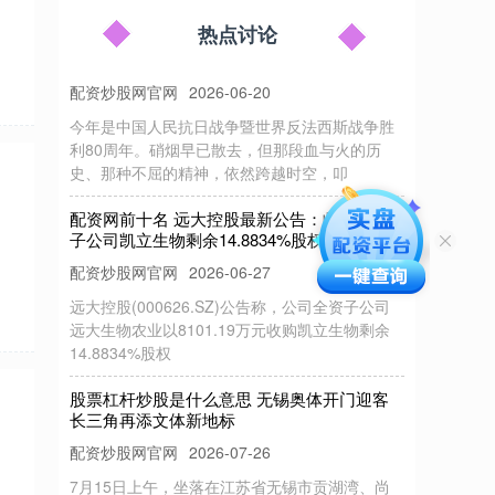
配资账户怎么开 光影忆峥嵘 薪火传使命 我市
组织干部群众集体观看《坪石先生》
热点讨论
配资炒股网官网
2026-06-20
今年是中国人民抗日战争暨世界反法西斯战争胜
利80周年。硝烟早已散去，但那段血与火的历
史、那种不屈的精神，依然跨越时空，叩
配资网前十名 远大控股最新公告：收购控股
子公司凯立生物剩余14.8834%股权
配资炒股网官网
2026-06-27
远大控股(000626.SZ)公告称，公司全资子公司
远大生物农业以8101.19万元收购凯立生物剩余
14.8834%股权
股票杠杆炒股是什么意思 无锡奥体开门迎客
长三角再添文体新地标
配资炒股网官网
2026-07-26
7月15日上午，坐落在江苏省无锡市贡湖湾、尚
贤河双湿地畔的无锡奥体中心正式开门迎客。当