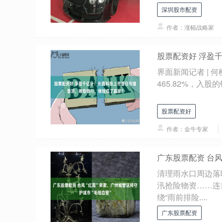
深圳股市配资
作者：涨幅战略家
股票配资好 浮盈
界面新闻记者 | 
465.82%，入股
股票配资好
作者：金牛专家
广东股票配资 台风
清理雨水口周边落
汛抢险物资……连
绕“雨前排险....
广东股票配资