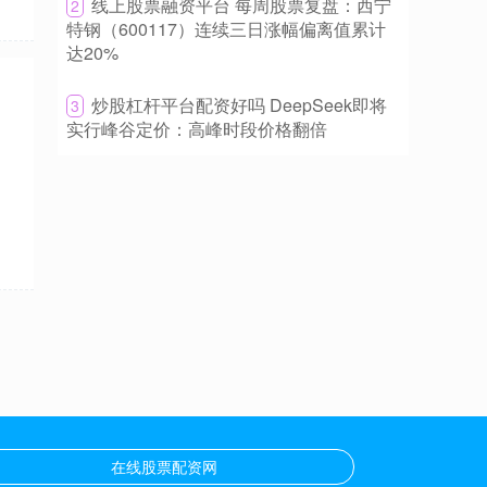
​线上股票融资平台 每周股票复盘：西宁
2
特钢（600117）连续三日涨幅偏离值累计
本报讯 （记者殷高峰）近日南京股票配资，西安
达20%
担保集团技术产权（技术交易）3期资产支持专项
计划（专精特新）（中小微企业支持
​炒股杠杆平台配资好吗 DeepSeek即将
3
河南股票配资 量质齐升 6月地方债发行有望提
实行峰谷定价：高峰时段价格翻倍
速
在线股票配资网
2026-06-12
今年前5个月，地方债发行交出一份“量质齐升”的
成绩单，1至5月全国累计发行地方债47219亿
元，同比增长超9%，体现出更
在线股票配资网