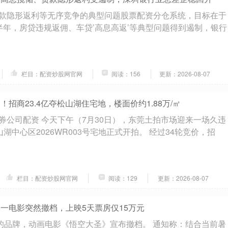
款隐形返利等无序竞争的典型问题股票配资分仓系统，目标在于
上半年，房贷违规返佣、车贷’高息高返’等典型问题得到遏制，银行
栏目：配资炒股网官网
阅读：156
更新：2026-08-07
！招商23.4亿夺松山湖住宅地，楼面价约1.88万/㎡
券公司配资 今天下午（7月30日），东莞土拍市场迎来一场久违
山湖中心区2026WR003号宅地正式开拍。 经过34轮竞价，招
栏目：配资炒股网官网
阅读：129
更新：2026-08-07
又一电影突然撤档，上映5天票房仅15万元
资的品牌，动画电影《悟空大圣》宣布撤档。 通知称：结合当前暑