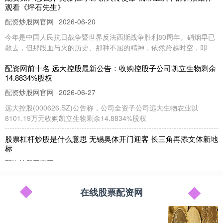
观看《坪石先生》
配资炒股网官网
2026-06-20
今年是中国人民抗日战争暨世界反法西斯战争胜利80周年。硝烟早已
散去，但那段血与火的历史、那种不屈的精神，依然跨越时空，叩
配资网前十名 远大控股最新公告：收购控股子公司凯立生物剩余
14.8834%股权
配资炒股网官网
2026-06-27
远大控股(000626.SZ)公告称，公司全资子公司远大生物农业以
8101.19万元收购凯立生物剩余14.8834%股权
股票杠杆炒股是什么意思 无锡奥体开门迎客 长三角再添文体新地
标
配资炒股网官网
2026-07-26
7月15日上午，坐落在江苏省无锡市贡湖湾、尚贤河双湿地畔的无锡
奥体中心正式开门迎客。当天，无锡奥体中心游泳馆、羽毛球馆、
在线股票配资网
app杠杆股票 世界杯冠军主力佩德里开启中国行，为苏超开球、
和中国校园足球小将交流互动