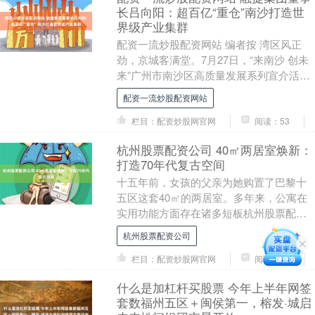
长吕向阳：超百亿“重仓”南沙打造世
界级产业集群
配资一流炒股配资网站 编者按 湾区风正
劲，京城客满堂。7月27日，“来南沙 创未
来”广州市南沙区高质量发展系列宣介活动
将于北京召开，面向国家有关部委、央国
配资一流炒股配资网站
企、世....
栏目：配资炒股网官网
阅读：53
杭州股票配资公司 40㎡两居室焕新：
打造70年代复古空间
十五年前，女孩的父亲为她购置了巴黎十
五区这套40㎡的两居室。多年来，公寓在
实用功能方面存在诸多短板杭州股票配资
公司，亟待改造。更为重要的是，她希望
杭州股票配资公司
为家中注入70....
栏目：配资炒股网官网
阅读：93
什么是加杠杆买股票 今年上半年网签
套数福州五区＋闽侯第一，榕发·城启