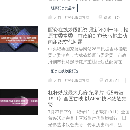
排片资源有限，影片优质口碑无法充分释
股票配资的品牌
放。经出品....
栏目：配资炒股网官网
阅读：174
配资在线炒股配资 履新不到一年，松
原市委常委、市政府副市长马超主动
向组织交代问题
中央纪委国家监委网站28日讯据吉林省纪
委监委消息：吉林省松原市委常委、市政
府副市长马超涉嫌严重违纪违法配资在线
炒股配资，主动向组织交代问题，目前正
配资在线炒股配资
接受吉林省纪委....
栏目：配资炒股网官网
阅读：54
杠杆炒股最大几倍 纪录片《汤寿潜
1911》全国首映 以AIGC技术致敬先
贤
7月27日下午，纪录片《汤寿潜1911》全国
首映活动在萧山区浙影时代影城举行，以
光影艺术致敬先贤、传承历史精神。这也