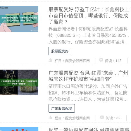
股票配资好 浮盈千亿计！长鑫科技上
市首日市值登顶，哪些银行、保险成
了赢家？
界面新闻记者 | 何柳颖股票配资好 长鑫科
技（688825.SH）上市首日暴涨465.82%，
入股的银行、保险资金亦因此赚得“盆满钵
满”。 7月27日，长鑫科技....
股票配资好
栏目：配资炒股网官网
阅读：143
广东股票配资 台风“红霞”来袭，广州
城管这样守护城市“毛细血管”
清理雨水口周边落叶泥沙、加固户外广告
招牌、转移环卫车辆和保洁船只、备足防
汛抢险物资……连日来，为做好第12号台
风“红霞”防御保障工作，广州城管系统围绕
广东股票配资
“雨前排险....
栏目：配资炒股网官网
阅读：82
配资一流炒股配资网站 融捷集团董事