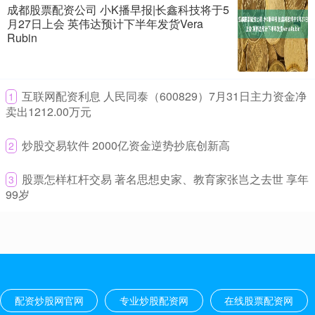
成都股票配资公司 小K播早报|长鑫科技将于5
专业炒股配资网
2026-08-01
月27日上会 英伟达预计下半年发货Vera
2026美加墨世界杯近日落下帷幕，历经120分钟鏖战，亚马尔、佩德
Rubin
里组成的全新“黄金一代”助力西班牙捧起队史第二座大力神
炒股加杠杆怎么办 “2分钟卖光！”新一期储蓄国债发售 5年期利率
1.7%
​互联网配资利息 人民同泰（600829）7月31日主力资金净
1
卖出1212.00万元
专业炒股配资网
2026-06-12
“8点30分准时抢国债炒股加杠杆怎么办，结果秒没。”一位IP上海的用
​炒股交易软件 2000亿资金逆势抄底创新高
2
户在社交媒体上发帖称。 2026年第三、四期储蓄国债
​股票怎样杠杆交易 著名思想史家、教育家张岂之去世 享年
3
南京股票配资 全国首单贴双标技术产权ABS产品成功设立
99岁
在线股票配资网
2026-06-12
本报讯 （记者殷高峰）近日南京股票配资，西安担保集团技术产权
（技术交易）3期资产支持专项计划（专精特新）（中小微企业支持
河南股票配资 量质齐升 6月地方债发行有望提速
在线股票配资网
2026-06-12
配资炒股网官网
专业炒股配资网
在线股票配资网
今年前5个月，地方债发行交出一份“量质齐升”的成绩单，1至5月全国