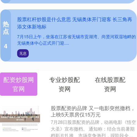
股票杠杆炒股是什么意思 无锡奥体开门迎客 长三角再
热
添文体新地标
点
7月15日上午，坐落在江苏省无锡市贡湖湾、尚贤河双湿地畔的
无锡奥体中心正式开门迎....
4
无息
配资炒股网
专业炒股配
在线股票配
官网
资网
资网
股票配资的品牌 又一电影突然撤档，
上映5天票房仅15万元
7月28日股票配资的品牌，动画电影《悟空
大圣》宣布撤档。 通知称：结合当前暑期
档影片扎堆、市场竞争激烈，现阶段全国