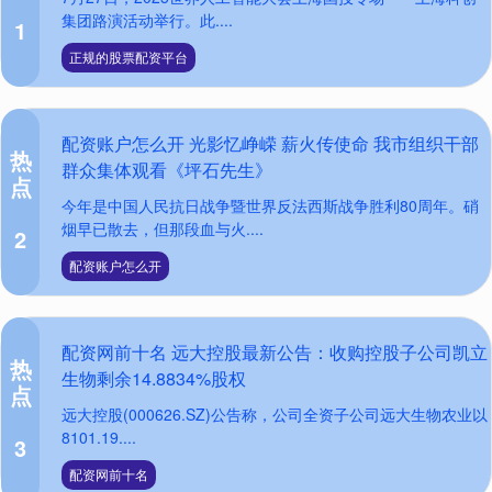
集团路演活动举行。此....
1
正规的股票配资平台
配资账户怎么开 光影忆峥嵘 薪火传使命 我市组织干部
热
群众集体观看《坪石先生》
点
今年是中国人民抗日战争暨世界反法西斯战争胜利80周年。硝
烟早已散去，但那段血与火....
2
配资账户怎么开
配资网前十名 远大控股最新公告：收购控股子公司凯立
热
生物剩余14.8834%股权
点
远大控股(000626.SZ)公告称，公司全资子公司远大生物农业以
8101.19....
3
配资网前十名