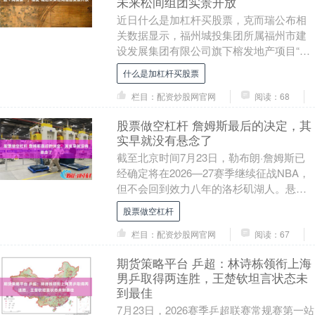
未来松间组团实景开放
近日什么是加杠杆买股票，克而瑞公布相
关数据显示，福州城投集团所属福州市建
设发展集团有限公司旗下榕发地产项目“榕
发·城启未来”福州五区+闽侯商品住宅今年
什么是加杠杆买股票
上半年网签....
栏目：配资炒股网官网
阅读：68
股票做空杠杆 詹姆斯最后的决定，其
实早就没有悬念了
截至北京时间7月23日，勒布朗·詹姆斯已
经确定将在2026—27赛季继续征战NBA，
但不会回到效力八年的洛杉矶湖人。悬念
只剩下一个：他的第24个赛季将在哪里度
股票做空杠杆
过....
栏目：配资炒股网官网
阅读：67
期货策略平台 乒超：林诗栋领衔上海
男乒取得两连胜，王楚钦坦言状态未
到最佳
7月23日，2026赛季乒超联赛常规赛第一站