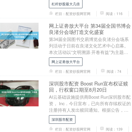
是浙江首部AIGC剧情式纪录片。 汤寿潜原
杠杆炒股最大几倍
名....
栏目：配资炒股网官网
阅读：116
网上证劵放大平台 第34届全国书博会
良渚分会场打造文化盛宴
第34届全国图书交易博览会良渚分会场系
列活动于日前在良渚文化艺术中心启幕。
本次活动以“文明溯源·开卷有益”为主题，
联动良渚文化艺术中心、杭州国家版本
网上证劵放大平台
馆、良渚博物....
栏目：配资炒股网官网
阅读：74
深圳股市配资 Boost Run宣布权证赎
回，行权窗口期至8月20日
AI云基础设施提供商Boost Run深圳股市配
资， Inc．今日宣布，已向所有存续权证的
注册持有人发出赎回通知。根据公告，公
司将于纽约时间2026年8月20日....
深圳股市配资
栏目：配资炒股网官网
阅读：139