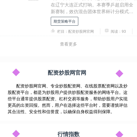
在辽宁大连正式打响。本赛季乒超启用全
新赛制，效仿混合团体世界杯计分模式，
先赢下8局者取得胜利。首个比赛日激战不
期货策略平台
断，林....
栏目：配资炒股网官网
阅读：93
查看更多
配资炒股网官网
配资炒股网官网、专业炒股配资网、在线股票配资网以及炒
股配资平台，都是为炒股用户提供炒股配资服务的网络平台。这
些平台通常提供股票配资、杠杆交易等服务，帮助炒股用户实现
更高的出资回报。然而，用户在选择这些平台时，需要谨慎评估
其合法性、安全性和信誉度，以确保自身权益得到保障。
行情指数