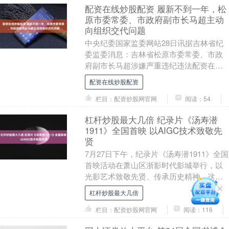
配资在线炒股配资 履新不到一年，松
原市委常委、市政府副市长马超主动
向组织交代问题
中央纪委国家监委网站28日讯据吉林省纪
委监委消息：吉林省松原市委常委、市政
府副市长马超涉嫌严重违纪违法配资在线
炒股配资，主动向组织交代问题，目前正
配资在线炒股配资
接受吉林省纪委....
栏目：配资炒股网官网
阅读：54
杠杆炒股最大几倍 纪录片《汤寿潜
1911》全国首映 以AIGC技术致敬先
贤
7月27日下午，纪录片《汤寿潜1911》全国
首映活动在萧山区浙影时代影城举行，以
光影艺术致敬先贤、传承历史精神。这也
是浙江首部AIGC剧情式纪录片。 汤寿潜原
杠杆炒股最大几倍
名....
栏目：配资炒股网官网
阅读：116