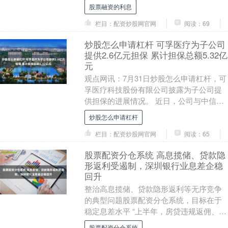
见》（下称《实施意见》），从加强党的
股票融资的利息
领导、改进股....
栏目：配资炒股网官网
阅读：69
炒股怎么申请杠杆 可孚医疗为子公司
提供2.6亿元担保 累计担保总额5.32亿
元
观点网讯：7月31日炒股怎么申请杠杆，可
孚医疗科技股份有限公司披露为子公司提
供担保的进展情况。 近日，公司与中信银
行股份有限公司长沙分行签订2份《最高额
炒股怎么申请杠杆
保证合同....
栏目：配资炒股网官网
阅读：65
股票配资分仓系统 高息揽储、贷款隐
形返利受遏制，深圳银行业息差企稳
回升
整治高息揽储、贷款隐形返利等无序竞争
的典型问题股票配资分仓系统，目标在于
稳定息差水平 “上半年，房贷违规返佣、车
贷’高息高返’等典型问题得到遏制，银行业
股票配资分仓系统