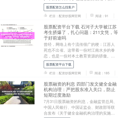
一视角披露了会议从“纠左”急转为“反右”的
股票配资怎么找客户
内幕，坦....
栏目：配资炒股网官网
阅读：91
股票配资平台下载 石河子大学被江苏
考生挤爆了，扎心问题：211文凭，等
于好前途吗
曾经，网络上有个流传很广的梗：江苏人
死也不出省。这带着一份对江南水乡的眷
恋，也是一份对本土教育资源的骄傲。然
而股票配资平台下载，今年新疆石河子大
股票配资平台下载
学的录取分数线出....
栏目：配资炒股网官网
阅读：185
股票融资的利息 四部门发文健全金融
机构治理：严把股东准入关口，防止
短期过度激励
7月31日股票融资的利息，金融监管总局、
中国人民银行、中国证监会、财政部等联
合发布《关于健全金融机构治理的实施意