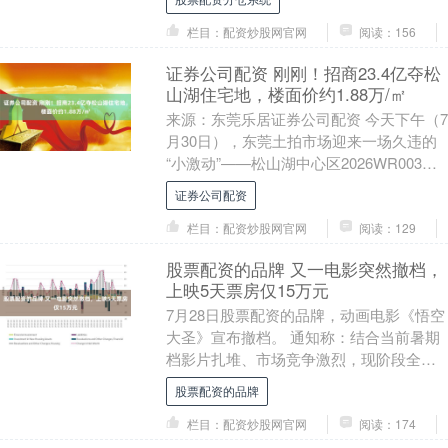
净息差呈....
栏目：配资炒股网官网
阅读：156
证券公司配资 刚刚！招商23.4亿夺松
山湖住宅地，楼面价约1.88万/㎡
来源：东莞乐居证券公司配资 今天下午（7
月30日），东莞土拍市场迎来一场久违的
“小激动”——松山湖中心区2026WR003号
宅地正式开拍。 经过34轮竞价，招商....
证券公司配资
栏目：配资炒股网官网
阅读：129
股票配资的品牌 又一电影突然撤档，
上映5天票房仅15万元
7月28日股票配资的品牌，动画电影《悟空
大圣》宣布撤档。 通知称：结合当前暑期
档影片扎堆、市场竞争激烈，现阶段全国
排片资源有限，影片优质口碑无法充分释
股票配资的品牌
放。经出品....
栏目：配资炒股网官网
阅读：174