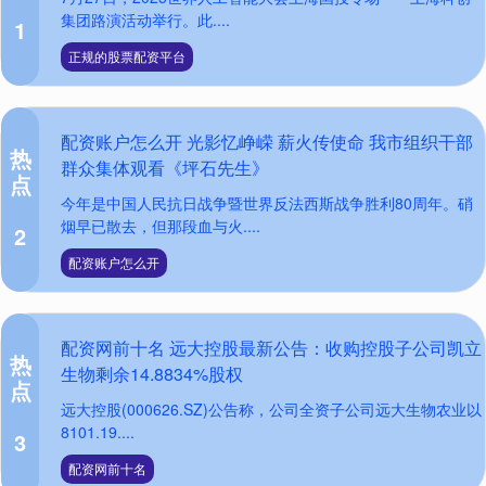
集团路演活动举行。此....
1
正规的股票配资平台
配资账户怎么开 光影忆峥嵘 薪火传使命 我市组织干部
热
群众集体观看《坪石先生》
点
今年是中国人民抗日战争暨世界反法西斯战争胜利80周年。硝
烟早已散去，但那段血与火....
2
配资账户怎么开
配资网前十名 远大控股最新公告：收购控股子公司凯立
热
生物剩余14.8834%股权
点
远大控股(000626.SZ)公告称，公司全资子公司远大生物农业以
8101.19....
3
配资网前十名