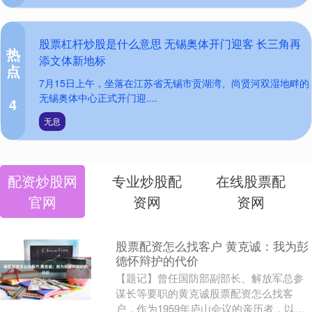
股票杠杆炒股是什么意思 无锡奥体开门迎客 长三角再
热
添文体新地标
点
7月15日上午，坐落在江苏省无锡市贡湖湾、尚贤河双湿地畔的
无锡奥体中心正式开门迎....
4
无息
配资炒股网
专业炒股配
在线股票配
官网
资网
资网
股票配资怎么找客户 黄克诚：我为彭
德怀辩护的代价
【题记】曾任国防部副部长、解放军总参
谋长等要职的黄克诚股票配资怎么找客
户，作为1959年庐山会议的亲历者，以第