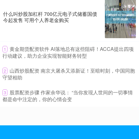
和中国校园足球小将交流互动
专业炒股配资网
2026-08-01
什么叫炒股加杠杆 700亿元电子式储蓄国债
今起发售 可用个人养老金购买
2026美加墨世界杯近日落下帷幕，历经120分钟鏖战，亚马尔、佩德
里组成的全新“黄金一代”助力西班牙捧起队史第二座大力神
炒股加杠杆怎么办 “2分钟卖光！”新一期储蓄国债发售 5年期利率
1.7%
​黄金期货配资软件 AI落地总有这些阻碍！ACCA提出四项
1
行动建议，助力企业实现智能财务转型
专业炒股配资网
2026-06-12
“8点30分准时抢国债炒股加杠杆怎么办，结果秒没。”一位IP上海的用
​山西炒股配资 南京大屠杀又添新证！至暗时刻，中国同胞
2
户在社交媒体上发帖称。 2026年第三、四期储蓄国债
守望相助
南京股票配资 全国首单贴双标技术产权ABS产品成功设立
​股票配资步骤 作家余华说： “当你发现人世间的一切事情
3
在线股票配资网
2026-06-12
都是命中注定的，你的心情会变
本报讯 （记者殷高峰）近日南京股票配资，西安担保集团技术产权
（技术交易）3期资产支持专项计划（专精特新）（中小微企业支持
河南股票配资 量质齐升 6月地方债发行有望提速
在线股票配资网
2026-06-12