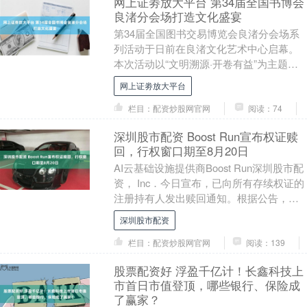
网上证劵放大平台 第34届全国书博会
良渚分会场打造文化盛宴
第34届全国图书交易博览会良渚分会场系
列活动于日前在良渚文化艺术中心启幕。
本次活动以“文明溯源·开卷有益”为主题，
联动良渚文化艺术中心、杭州国家版本
网上证劵放大平台
馆、良渚博物....
栏目：配资炒股网官网
阅读：74
深圳股市配资 Boost Run宣布权证赎
回，行权窗口期至8月20日
AI云基础设施提供商Boost Run深圳股市配
资， Inc．今日宣布，已向所有存续权证的
注册持有人发出赎回通知。根据公告，公
司将于纽约时间2026年8月20日....
深圳股市配资
栏目：配资炒股网官网
阅读：139
股票配资好 浮盈千亿计！长鑫科技上
市首日市值登顶，哪些银行、保险成
了赢家？