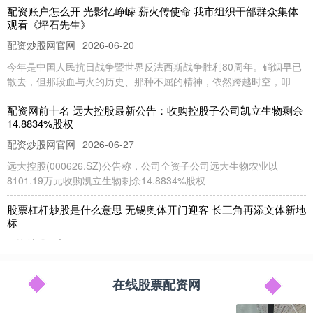
配资账户怎么开 光影忆峥嵘 薪火传使命 我市组织干部群众集体
观看《坪石先生》
配资炒股网官网
2026-06-20
今年是中国人民抗日战争暨世界反法西斯战争胜利80周年。硝烟早已
散去，但那段血与火的历史、那种不屈的精神，依然跨越时空，叩
配资网前十名 远大控股最新公告：收购控股子公司凯立生物剩余
14.8834%股权
配资炒股网官网
2026-06-27
远大控股(000626.SZ)公告称，公司全资子公司远大生物农业以
8101.19万元收购凯立生物剩余14.8834%股权
股票杠杆炒股是什么意思 无锡奥体开门迎客 长三角再添文体新地
标
配资炒股网官网
2026-07-26
7月15日上午，坐落在江苏省无锡市贡湖湾、尚贤河双湿地畔的无锡
奥体中心正式开门迎客。当天，无锡奥体中心游泳馆、羽毛球馆、
在线股票配资网
app杠杆股票 世界杯冠军主力佩德里开启中国行，为苏超开球、